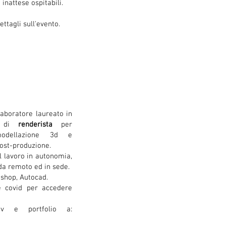
 inattese ospitabili.
ttagli sull'evento.
laboratore laureato in
lo di
renderista
per
modellazione 3d e
ost-produzione.
l lavoro in autonomia,
da remoto ed in sede.
shop, Autocad.
e covid per accedere
cv e portfolio a: