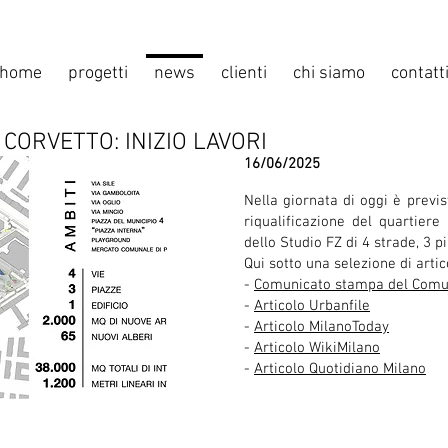
home
progetti
news
clienti
chi siamo
contatt
CORVETTO: INIZIO LAVORI
16/06/2025
Nella giornata di oggi è previst
riqualificazione del quartiere
dello Studio FZ di 4 strade, 3 p
Qui sotto una selezione di artic
-
Comunicato stampa del Comu
-
Articolo Urbanfile
-
Articolo MilanoToday
-
Articolo WikiMilano
-
Articolo Quotidiano Milano