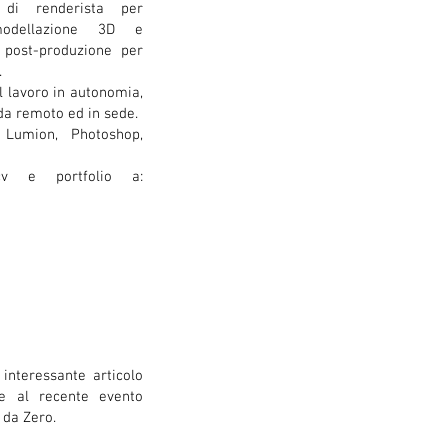
 di renderista per
modellazione 3D e
 post-produzione per
.
l lavoro in autonomia,
da remoto ed in sede.
 Lumion, Photoshop,
cv e portfolio a:
nteressante articolo
ne al recente evento
 da Zero.