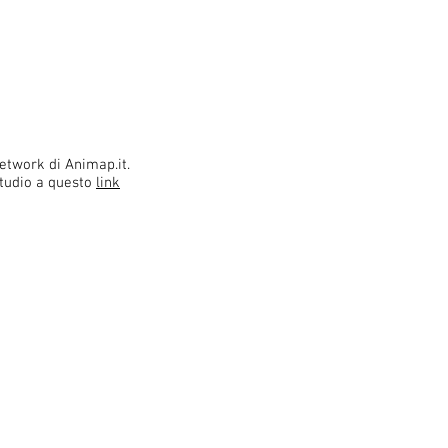
network di Animap.it
​.
 Studio a questo
link