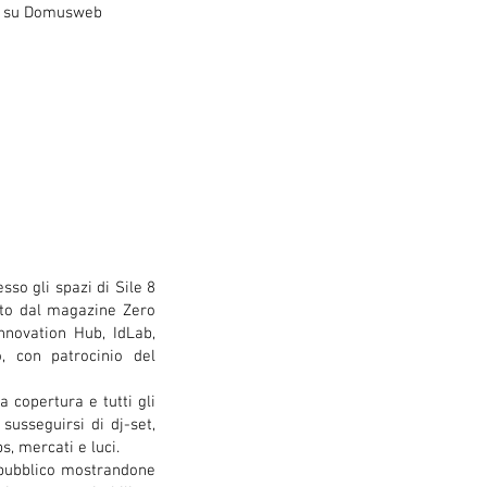
lo su Domusweb
esso gli spazi di Sile 8
zato dal magazine Zero
nnovation Hub, IdLab,
, con patrocinio del
la copertura e tutti gli
 susseguirsi di dj-set,
, mercati e luci.
l pubblico mostrandone