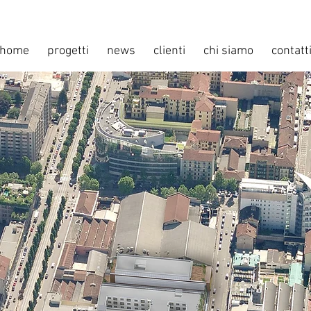
home
progetti
news
clienti
chi siamo
contatt