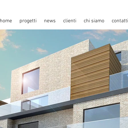
home
progetti
news
clienti
chi siamo
contatt