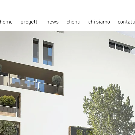
home
progetti
news
clienti
chi siamo
contatt