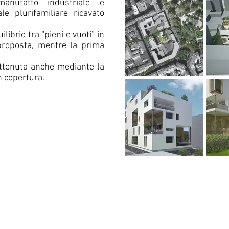
anufatto industriale e
ale plurifamiliare ricavato
librio tra “pieni e vuoti” in
proposta, mentre la prima
 ottenuta anche mediante la
n copertura.